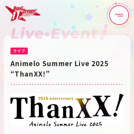
Live•Event
Home
News
Live•Event
Discography
ライブ
Animelo Summer Live 2025
Artist
Anime
“ThanXX!”
Game
Media
Schedule
About
Goods