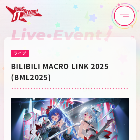
Live•Event
Home
News
Live•Event
Discography
ライブ
BILIBILI MACRO LINK 2025
Artist
Anime
(BML2025)
Game
Media
Schedule
About
Goods