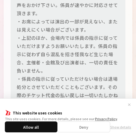
声をおかけ下さい。係員が速やかに対応させて
頂きます。
・お席によっては演出の一部が見えない、また
は見えにくい場合がございます。
・上記のほか、会場内では係員の指示に従って
いただけますようお願いいたします。係員の指
示に従わず自ら混乱を招き怪我など生じた場
合、主催者・会館及び出演者は、一切の責任を
負いません。
・係員の指示に従っていただけない場合は退場
処分とさせていただくこともございます。その
際のチケット代金の払い戻しは一切いたしかね
ます。
✕
This website uses cookies
以上の事が守られず器物破損及び事故につなが
This site uses cookies. For more details, please see our
Privacy Policy
.
る危険な場合は、公演を一時中断、もしくは中
Allow all
Deny
Show details
止させていただきますので、予めご了承くださ