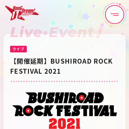
Live•Event
Home
News
Live•Event
Discography
ライブ
【開催延期】BUSHIROAD ROCK
Artist
Anime
FESTIVAL 2021
Game
Media
Schedule
About
Goods