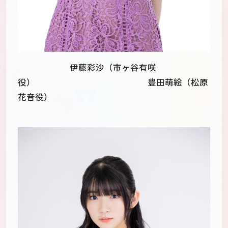
伊藤彩沙（市ヶ谷有咲
役） 豊田萌絵（松原
花音役）