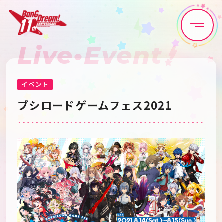
Live•Event
Home
News
Live•Event
Discography
イベント
ブシロードゲームフェス2021
Artist
Anime
Game
Media
Schedule
About
Goods