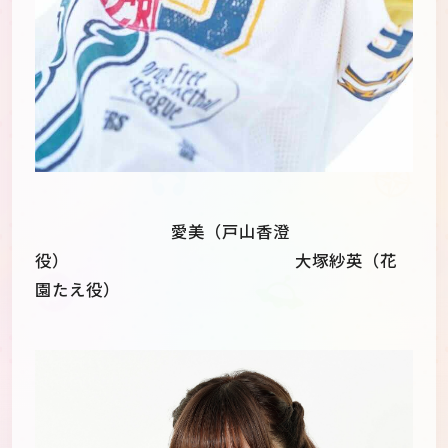
愛美（戸山香澄
役） 大塚紗英（花
園たえ役）