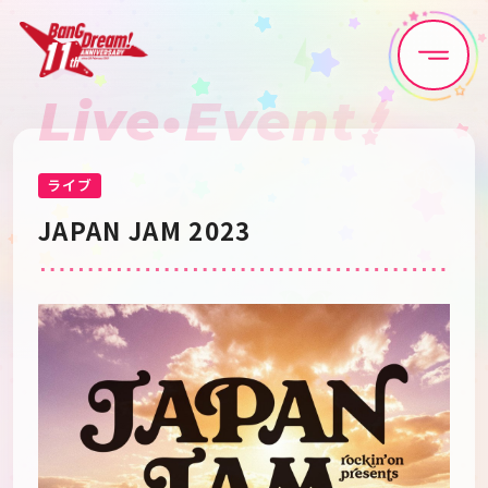
Live•Event
Home
News
Live•Event
Discography
ライブ
JAPAN JAM 2023
Artist
Anime
Game
Media
Schedule
About
Goods