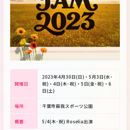
2023年4月30日(日)・5月3日(水･
開催日
祝)・4日(木･祝)・5日(金･祝)・6
日(土)
JP
EN
場所
千葉市蘇我スポーツ公園
概要
5/4(木･祝) Roselia出演