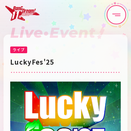
Live•Event
Home
News
Live•Event
Discography
ライブ
LuckyFes'25
Artist
Anime
Game
Media
Schedule
About
Goods