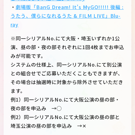
・
劇場版「BanG Dream! It's MyGO!!!!! 後編 :
うたう、僕らになれるうた & FILM LIVE」Blu-
ray
※同一シリアルNo.にて大阪・埼玉いずれか1公
演、昼の部・夜の部それぞれに1回4枚までお申込
みが可能です。
システムの仕様上、同一シリアルNo.にて別公演
との組合せでご応募いただくこともできますが、
その場合は抽選時に対象から除外させていただき
ます。
例1）同一シリアルNo.にて大阪公演の昼の部・
夜の部を申込み →◯
例2）同一シリアルNo.にて大阪公演の昼の部と
埼玉公演の昼の部を申込み →✕