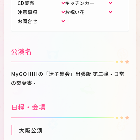
CD販売
キッチンカー
注意事項
お祝い花
お問合せ
公演名
MyGO!!!!!の「迷子集会」出張版 第三弾 - 日常
の築葉書 -
日程・会場
大阪公演