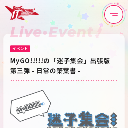
Live•Event
Home
News
Live•Event
Discography
イベント
MyGO!!!!!の「迷子集会」出張版
Artist
Anime
第三弾 - 日常の築葉書 -
Game
Media
Schedule
About
Goods