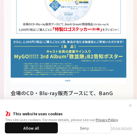
会場のCD・Blu-ray販売ブースにて、BanG
Dream!関連商品(CD,Blu-ray商品)をご購入いた
✕
だいたお客様へ MyGO!!!!!の「迷子集会」出張
This website uses cookies
版 第三弾 特製ロゴステッカー（全1種）をプレゼ
This site uses cookies. For more details, please see our
Privacy Policy
.
ントいたします。
Allow all
Deny
Show details