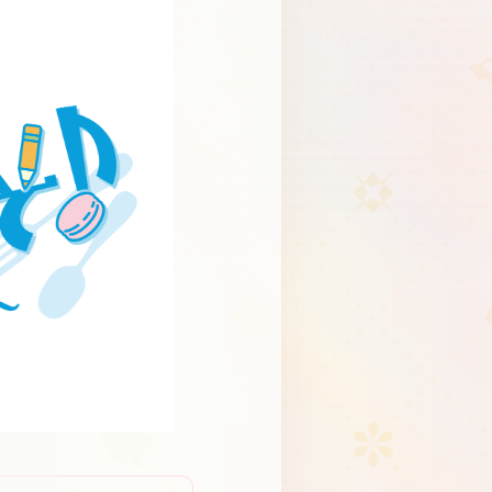
Schedule
About
Goods
JP
EN