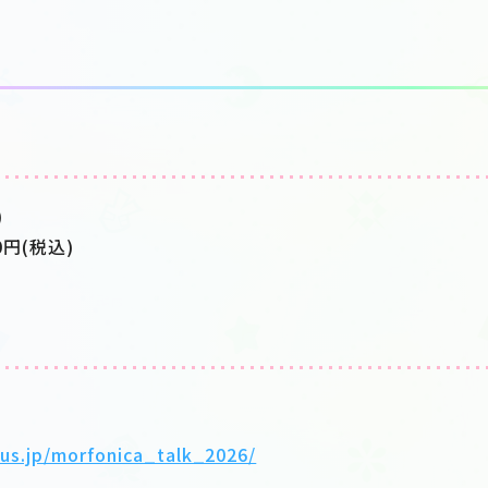
)
0円(税込)
lus.jp/morfonica_talk_2026/