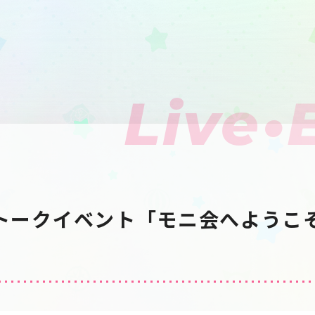
Live•
ica トークイベント「モニ会へよう
」