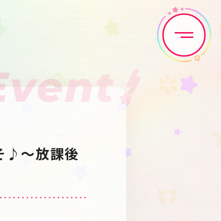
Event
Home
News
Live•Event
Discography
こそ♪～放課後
Artist
Anime
Game
Media