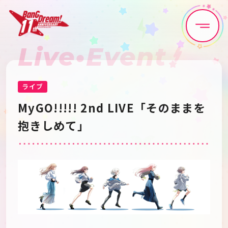
Live•Event
Home
News
Live•Event
Discography
ライブ
MyGO!!!!! 2nd LIVE「そのままを
Artist
Anime
抱きしめて」
Game
Media
Schedule
About
Goods