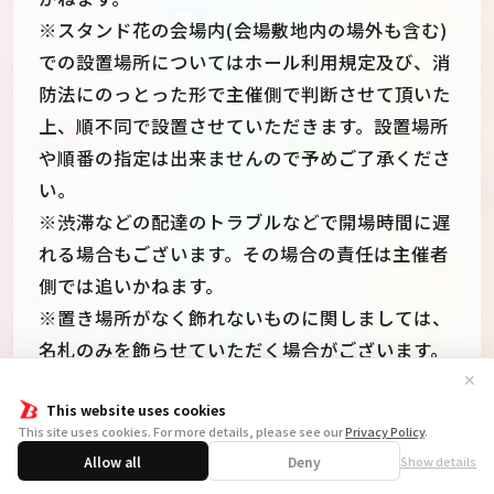
※スタンド花の会場内(会場敷地内の場外も含む)
での設置場所についてはホール利用規定及び、消
防法にのっとった形で主催側で判断させて頂いた
上、順不同で設置させていただきます。設置場所
や順番の指定は出来ませんので予めご了承くださ
い。
※渋滞などの配達のトラブルなどで開場時間に遅
れる場合もございます。その場合の責任は主催者
側では追いかねます。
※置き場所がなく飾れないものに関しましては、
名札のみを飾らせていただく場合がございます。
✕
This website uses cookies
〈送付先〉
This site uses cookies. For more details, please see our
Privacy Policy
.
〒110-0015
Allow all
Deny
Show details
東京都台東区東上野4-24-11 飛行船シアター