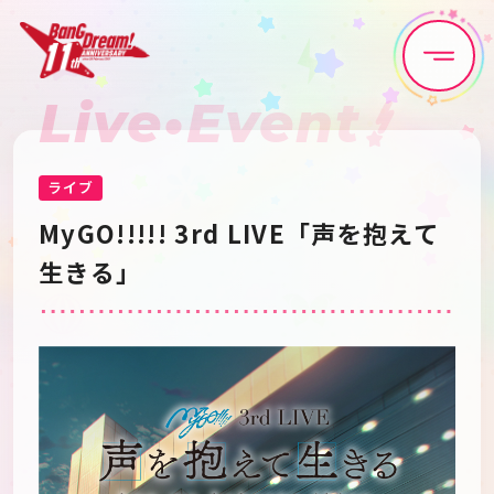
Live•Event
Home
News
Live•Event
Discography
ライブ
MyGO!!!!! 3rd LIVE「声を抱えて
Artist
Anime
生きる」
Game
Media
Schedule
About
Goods