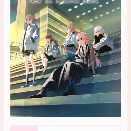
JP
EN