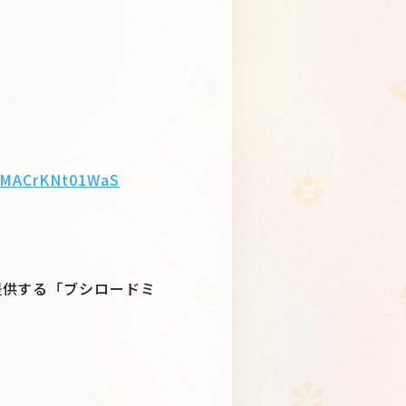
MLjMACrKNt01WaS
提供する「ブシロードミ