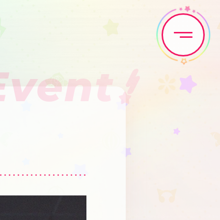
Event
Home
News
Live•Event
Discography
Artist
Anime
Game
Media