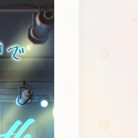
Schedule
About
Goods
JP
EN