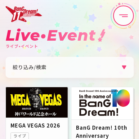
Live•Event
Home
News
ライブ•イベント
Live•Event
Discography
絞り込み/検索
Artist
Anime
アーティスト
すべて
Poppin'Party
Afterglow
Game
Media
Pastel＊Palettes
Roselia
ハロー、ハッピーワールド！
Morfonica
RAISE A SUILEN
MyGO!!!!!
Ave Mujica
夢限大みゅーたいぷ
Schedule
About
millsage
一家Dumb Rock!
シャッフルユニット
その他
MEGA VEGAS 2026
BanG Dream! 10th
カテゴリ
Goods
Anniversary
ライブ