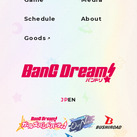
Schedule
About
Goods
JP
EN