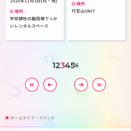
2025年11月3日(月・祝)
場所
代官山UNIT
場所
学校跡地の飯田橋でっか
いレンタルスペース
1
2
3
4
5
16
ホーム
ライブ・イベント