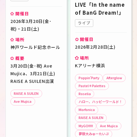
LIVE「In the name
すべて
ライブ
イベント
その他
of BanG Dream!」
開催日
2026年3月20日(金･
ライブ
開催年月
祝)・21日(土)
開催日
場所
キーワード
2026年2月28日(土)
神戸ワールド記念ホール
検索
場所
概要
Kアリーナ横浜
3月20日(金･祝) Ave
この条件で検索
Mujica、3月21日(土)
Poppin'Party
Afterglow
RAISE A SUILEN出演
Pastel＊Palettes
RAISE A SUILEN
Roselia
Ave Mujica
ハロー、ハッピーワールド！
JP
EN
Morfonica
RAISE A SUILEN
MyGO!!!!!
Ave Mujica
夢限大みゅーたいぷ