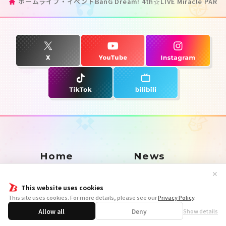
ホーム
ライブ・イベント
BanG Dream! 4th☆LIVE Miracle PA
Home
News
✕
Live•Event
Discography
This website uses cookies
This site uses cookies. For more details, please see our
Privacy Policy
.
Allow all
Deny
Show details
Artist
Anime