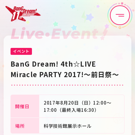
Live•Event
Home
News
Live•Event
Discography
イベント
BanG Dream! 4th☆LIVE
Artist
Anime
Miracle PARTY 2017!～前日祭～
Game
Media
2017年8月20日（日）12:00～
開催日
17:00（最終入場16:30）
Schedule
About
場所
科学技術館展示ホール
Goods