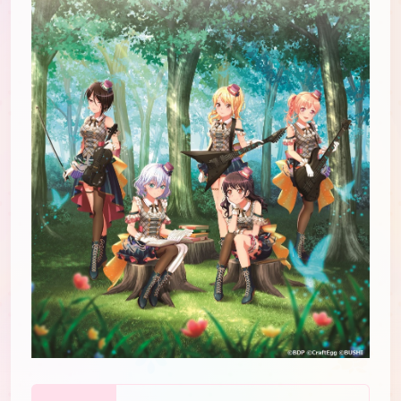
JP
EN