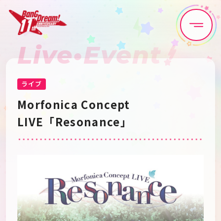
Live•Event
Home
News
Live•Event
Discography
ライブ
Morfonica Concept
Artist
Anime
LIVE「Resonance」
Game
Media
Schedule
About
Goods