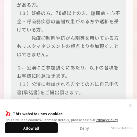
がある方。
（３）妊婦の方、70歳以上の方、糖尿病・心不
全・呼吸器疾患の基礎疾患がある方や透析を受
けている方、
免疫抑制剤や抗がん剤等を用いている方
もリスクマネジメントの観点より参加頂くこと
はできません。
２、公演にご参加頂くにあたり、以下の各項を
お客様に同意頂きます。
（１）公演に参加される方全ての方に自己申告
書(承諾書)をご提出頂きます。
・自己申告書はお客様の電子チケット画面から
✕
ご記入頂きます。公演当日に電子チケットの入
This website uses cookies
場画面ページに表示されますので、公演当日の
This site uses cookies. For more details, please see our
Privacy Policy
.
朝、ご来場前にご記入くださいませ。ご記入頂
Allow all
Deny
Show details
けない場合はご入場できませんのでご注意くだ