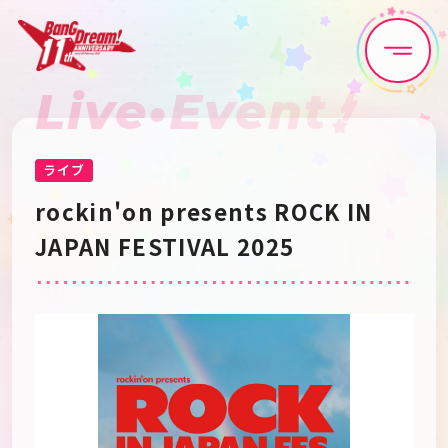
Live•Event
Home
News
Live•Event
Discography
ライブ
rockin'on presents ROCK IN
Artist
Anime
JAPAN FESTIVAL 2025
Game
Media
Schedule
About
Goods