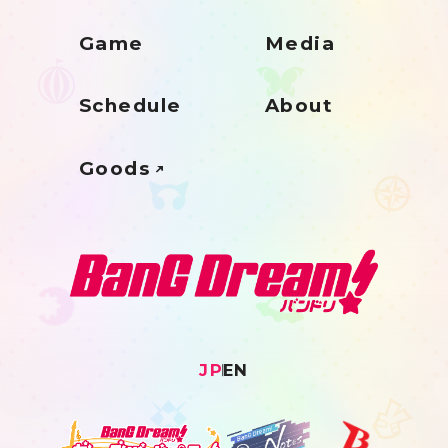
Game
Media
Schedule
About
Goods
JP
EN