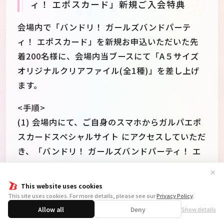
ィ！ エポスカード」新規ご入会特典
会場内で「バンドリ！ ガールズバンドパーテ
ィ！ エポスカード」を新規お申込いただいた先
着200名様に、会場内当ブースにて「A５サイズ
オリジナルクリアファイル(全1種)」を差し上げ
ます。
<手順>
(1) 会場内にて、ご自身のスマホからガルパエポ
スカードスペシャルサイト にアクセスしていただ
き、「バンドリ！ ガールズバンドパーティ！ エ
ポスカード」を新規お申込ください。
✕
(2)申し込み完了後、エポスカードよりお送りす
This website uses cookies
る「お申込み完了メール」に記載されている「受
This site uses cookies. For more details, please see our
Privacy Policy
.
付番号」を会場内当ブースの係員にお見せくださ
Allow all
Deny
Show details
い。