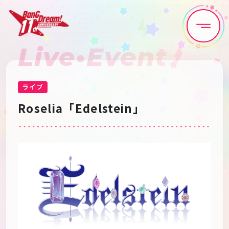
Live•Event
Home
News
Live•Event
Discography
ライブ
Roselia「Edelstein」
Artist
Anime
Game
Media
Schedule
About
Goods