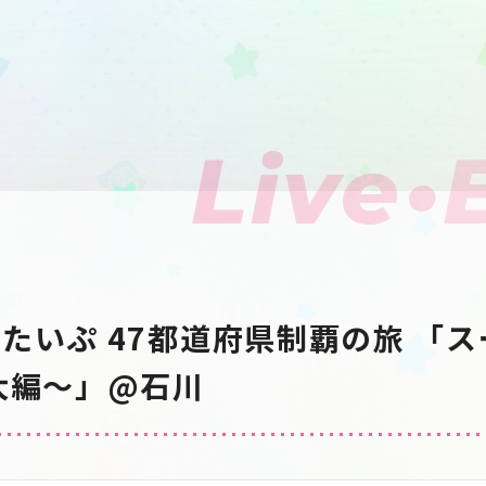
Live•
たいぷ 47都道府県制覇の旅 「
大編〜」@石川