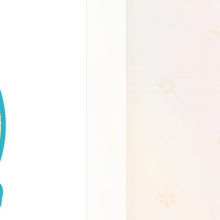
Schedule
About
Goods
JP
EN