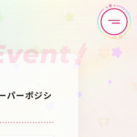
Event
Home
News
Live•Event
Discography
スーパーポジシ
Artist
Anime
Game
Media