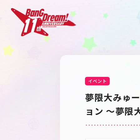
イベント
夢限大みゅー
ョン 〜夢限