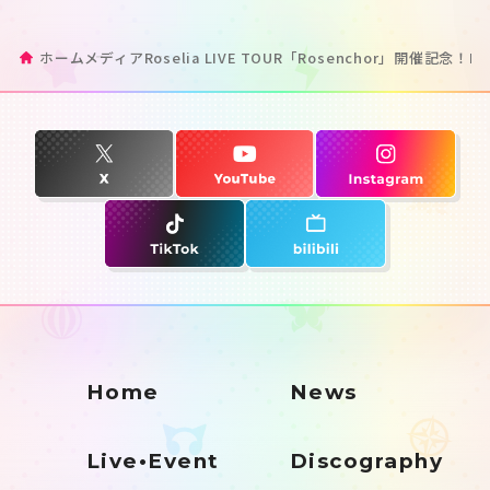
ホーム
メディア
Roselia LIVE TOUR「Rosenchor」開催記念！Ros
Home
News
Live•Event
Discography