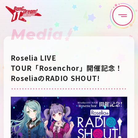
Media
Home
News
Live•Event
Discography
Roselia LIVE
TOUR「Rosenchor」開催記念！
Artist
Anime
RoseliaのRADIO SHOUT!
Game
Media
Schedule
About
Goods