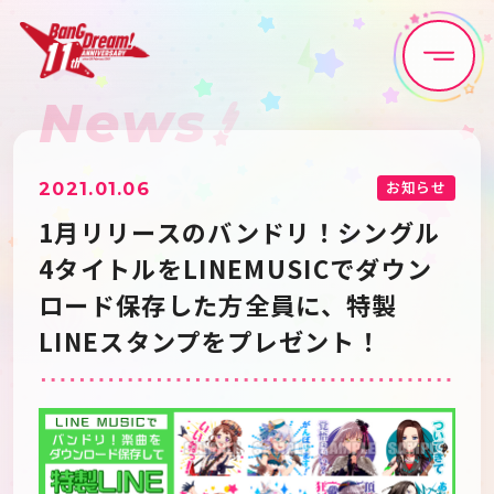
News
Home
News
Live•Event
Discography
お知らせ
2021.01.06
1月リリースのバンドリ！シングル
Artist
Anime
4タイトルをLINEMUSICでダウン
ロード保存した方全員に、特製
Game
Media
LINEスタンプをプレゼント！
Schedule
About
Goods