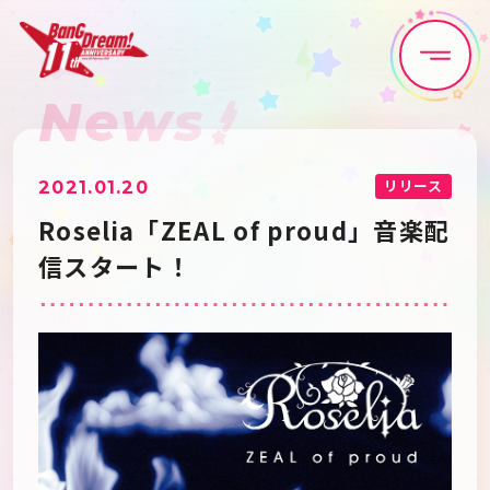
News
Home
News
Live•Event
Discography
リリース
2021.01.20
Roselia「ZEAL of proud」音楽配
Artist
Anime
信スタート！
Game
Media
Schedule
About
Goods