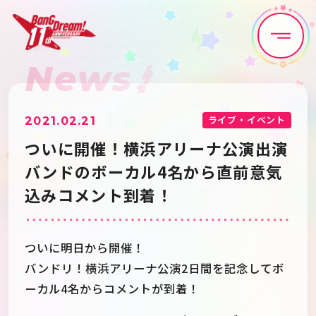
News
Home
News
Live•Event
Discography
ライブ・イベント
2021.02.21
ついに開催！横浜アリーナ公演出演
Artist
Anime
バンドのボーカル4名から直前意気
込みコメント到着！
Game
Media
ついに明日から開催！
Schedule
About
バンドリ！横浜アリーナ公演2日間を記念してボ
ーカル4名からコメントが到着！
Goods