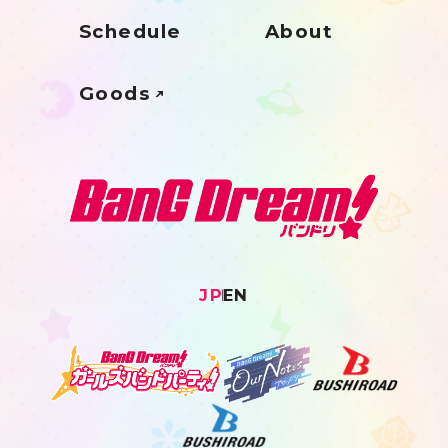
Schedule
About
Goods
JP
EN