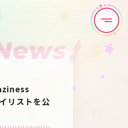
News
Home
News
Live•Event
Discography
iness
Artist
Anime
プレイリストを公
Game
Media