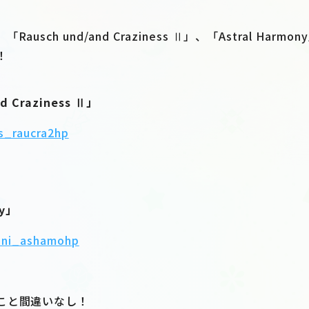
usch und/and Craziness Ⅱ」、「Astral Har
！
d Craziness Ⅱ」
as_raucra2hp
ny」
moni_ashamohp
こと間違いなし！