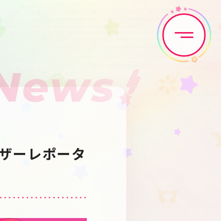
News
Home
News
Live•Event
Discography
ユーザーレポータ
Artist
Anime
Game
Media