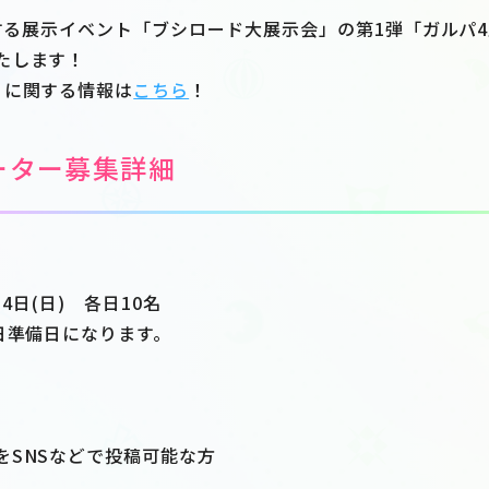
催する展示イベント「ブシロード大展示会」の第1弾「ガルパ
たします！
」に関する情報は
こちら
！
ーター募集詳細
14日(日) 各日10名
日準備日になります。
をSNSなどで投稿可能な方