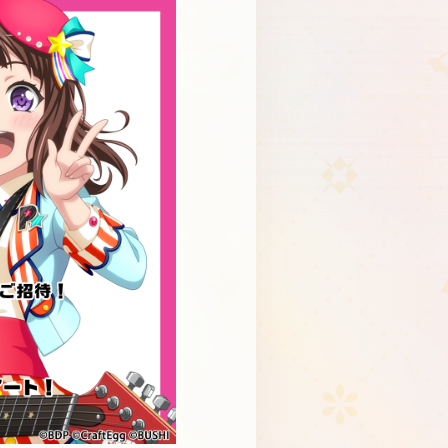
Schedule
About
Goods
JP
EN