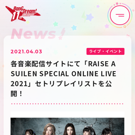
News
Home
News
Live•Event
Discography
ライブ・イベント
2021.04.03
各音楽配信サイトにて「RAISE A
Artist
Anime
SUILEN SPECIAL ONLINE LIVE
2021」セトリプレイリストを公
Game
Media
開！
Schedule
About
Goods