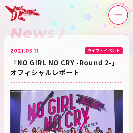
News
Home
News
Live•Event
Discography
ライブ・イベント
2021.05.11
「NO GIRL NO CRY -Round 2-」
Artist
Anime
オフィシャルレポート
Game
Media
Schedule
About
Goods