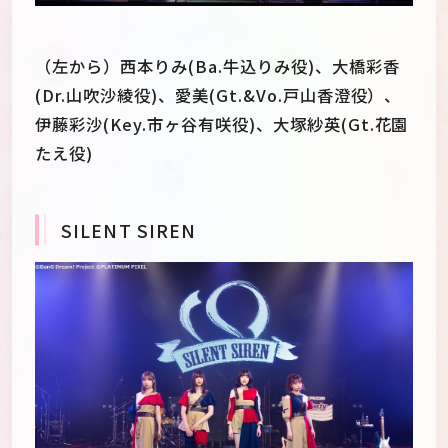
（左から）西本りみ(Ba.牛込りみ役)、大橋彩香
(Dr.山吹沙綾役)、愛美(Gt.&Vo.戸山香澄役）、
伊藤彩沙(Key.市ヶ谷有咲役)、大塚紗英(Gt.花園
たえ役)
SILENT SIREN