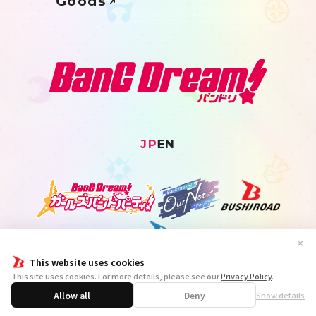
Goods
JP
EN
✕
This website uses cookies
This site uses cookies. For more details, please see our
Privacy Policy
.
プライバシーポリシー
外部送信ポリシー
クッキーポリシー
Allow all
Deny
Show details
｢BanG Dream!(バンドリ！)｣著作物利用に関するガイドライン