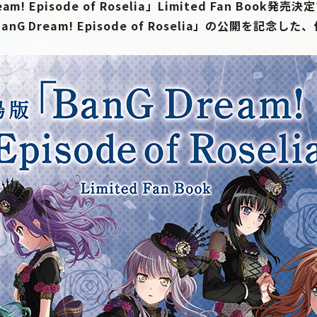
m! Episode of Roselia」Limited Fan Book発売
G Dream! Episode of Roselia」の公開を記念