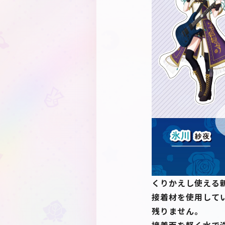
くりかえし使える
接着材を使用して
残りません。
接着面を軽く水で