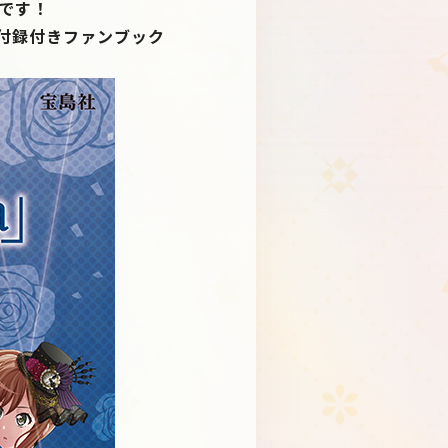
決定です！
Schedule
About
した、付録付きファンブック
Goods
JP
EN