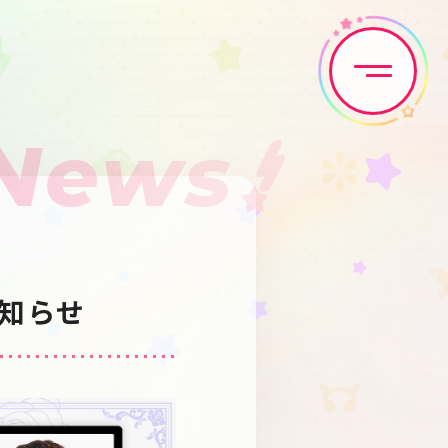
News
Home
News
Live•Event
Discography
お知らせ
Artist
Anime
Game
Media