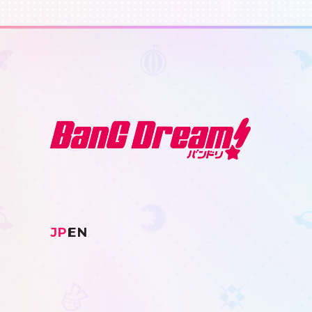
JP
EN