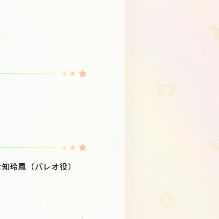
倉知玲鳳（パレオ役）