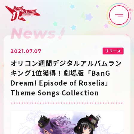
News
Home
News
Live•Event
Discography
リリース
2021.07.07
オリコン週間デジタルアルバムラン
Artist
Anime
キング1位獲得！劇場版「BanG
Dream! Episode of Roselia」
Game
Media
Theme Songs Collection
Schedule
About
Goods