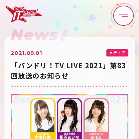
News
Home
News
Live•Event
Discography
メディア
2021.09.01
「バンドリ！TV LIVE 2021」第83
Artist
Anime
回放送のお知らせ
Game
Media
Schedule
About
Goods