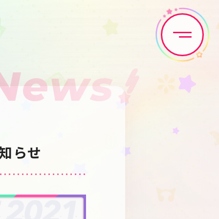
News
Home
News
Live•Event
Discography
お知らせ
Artist
Anime
Game
Media