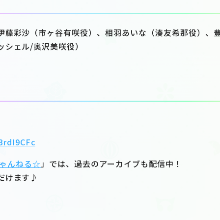
伊藤彩沙（市ヶ谷有咲役）、相羽あいな（湊友希那役）、
ッシェル/奥沢美咲役）
93rdI9CFc
ゃんねる☆
」では、過去のアーカイブも配信中！
だけます♪