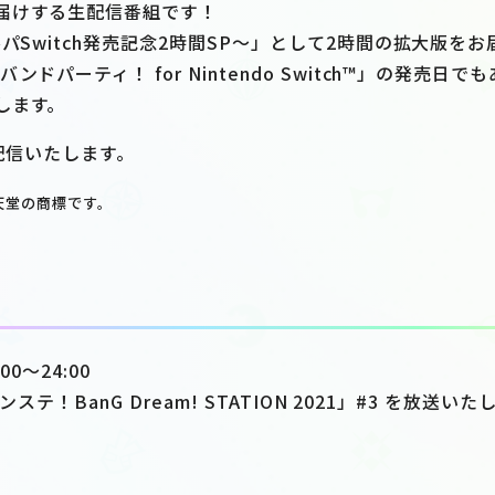
届けする生配信番組です！
ルパSwitch発売記念2時間SP～」として2時間の拡大版をお
ドパーティ！ for Nintendo Switch™」の発売日で
します。
て生配信いたします。
は任天堂の商標です。
00～24:00
バンステ！BanG Dream! STATION 2021」#3 を放送い