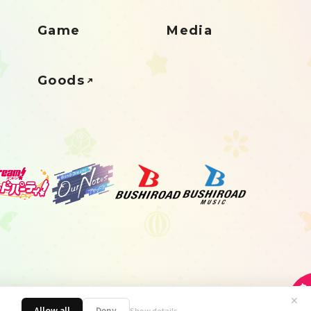
Game
Media
Goods
✕
Allow all
Deny
Show details