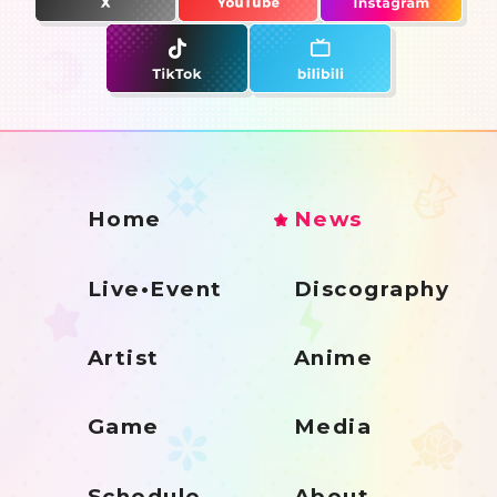
Home
News
Live•Event
Discography
Artist
Anime
Game
Media
Schedule
About