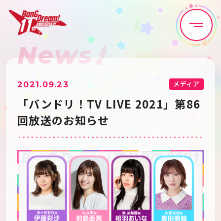
News
Home
News
Live•Event
Discography
メディア
2021.09.23
「バンドリ！TV LIVE 2021」第86
Artist
Anime
回放送のお知らせ
Game
Media
Schedule
About
Goods