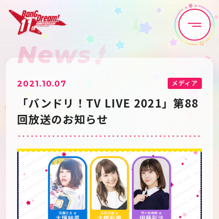
News
Home
News
Live•Event
Discography
メディア
2021.10.07
「バンドリ！TV LIVE 2021」第88
Artist
Anime
回放送のお知らせ
Game
Media
Schedule
About
Goods