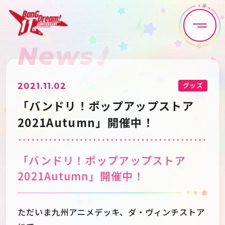
News
Home
News
Live•Event
Discography
グッズ
2021.11.02
「バンドリ！ポップアップストア
Artist
Anime
2021Autumn」開催中！
Game
Media
「バンドリ！ポップアップストア
2021Autumn」開催中！
Schedule
About
ただいま九州アニメデッキ、ダ・ヴィンチストア
Goods