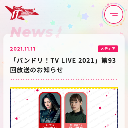
News
Home
News
Live•Event
Discography
メディア
2021.11.11
「バンドリ！TV LIVE 2021」第93
Artist
Anime
回放送のお知らせ
Game
Media
Schedule
About
Goods