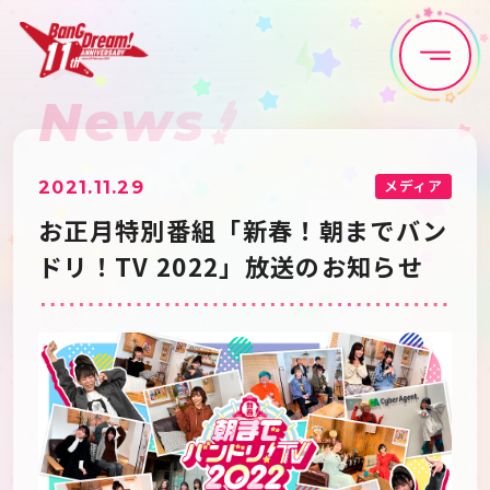
News
Home
News
Live•Event
Discography
メディア
2021.11.29
お正月特別番組「新春！朝までバン
Artist
Anime
ドリ！TV 2022」放送のお知らせ
Game
Media
Schedule
About
Goods