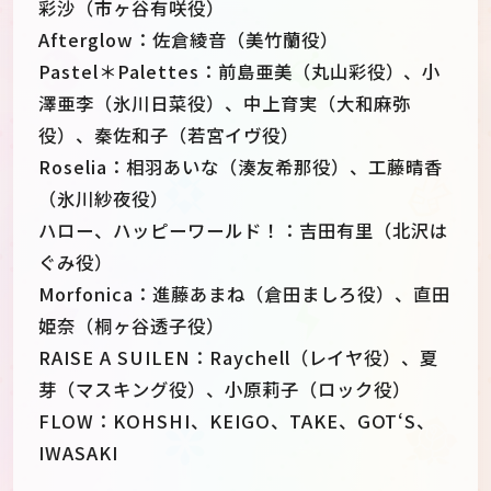
彩沙（市ヶ谷有咲役）
Afterglow：佐倉綾音（美竹蘭役）
Pastel＊Palettes：前島亜美（丸山彩役）、小
澤亜李（氷川日菜役）、中上育実（大和麻弥
役）、秦佐和子（若宮イヴ役）
Roselia：相羽あいな（湊友希那役）、工藤晴香
（氷川紗夜役）
ハロー、ハッピーワールド！：吉田有里（北沢は
ぐみ役）
Morfonica：進藤あまね（倉田ましろ役）、直田
姫奈（桐ヶ谷透子役）
RAISE A SUILEN：Raychell（レイヤ役）、夏
芽（マスキング役）、小原莉子（ロック役）
FLOW：KOHSHI、KEIGO、TAKE、GOT‘S、
IWASAKI