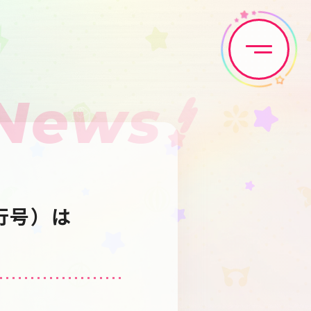
News
Home
News
Live•Event
Discography
行号）は
Artist
Anime
Game
Media