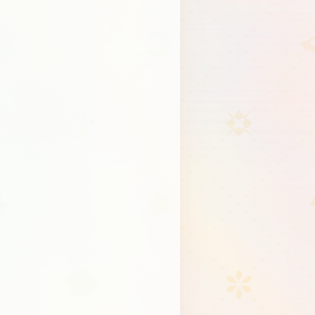
Schedule
About
Goods
JP
EN