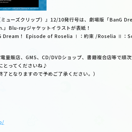
ーズクリップ）』12/10発行号は、劇場版「BanG Dream! 
g I am.」Blu-rayジャケットイラストが表紙！
eam！ Episode of Roselia Ⅰ：約束 /Roselia Ⅱ
、家電量販店、GMS、CD/DVDショップ、書籍複合店等で順
にとってくださいね♪
終了となりますので予めご了承ください。）
p/