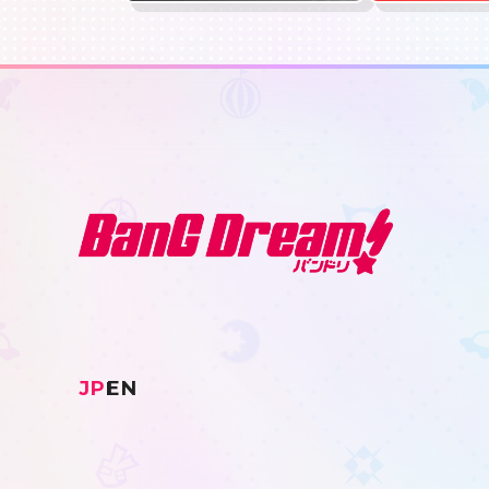
JP
EN