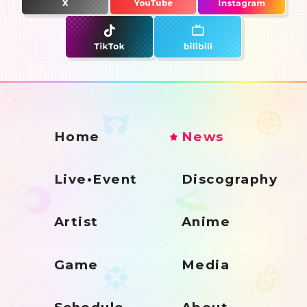
Home
News
Live•Event
Discography
Artist
Anime
Game
Media