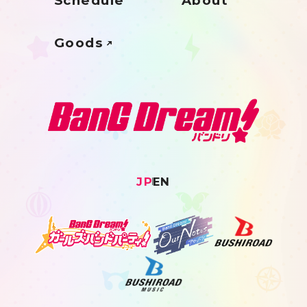
Schedule
About
Goods
JP
EN