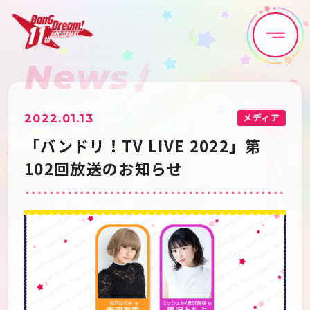
News
Home
News
Live•Event
Discography
メディア
2022.01.13
「バンドリ！TV LIVE 2022」第
Artist
Anime
102回放送のお知らせ
Game
Media
Schedule
About
Goods