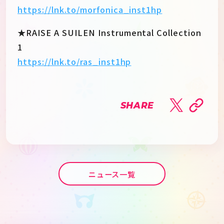
https://lnk.to/morfonica_inst1hp
★RAISE A SUILEN Instrumental Collection
1
https://lnk.to/ras_inst1hp
SHARE
ニュース一覧