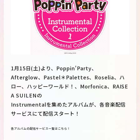
1月15日(土)より、Poppin'Party、
Afterglow、Pastel＊Palettes、Roselia、ハ
ロー、ハッピーワールド！、Morfonica、RAISE
A SUILENの
Instrumentalを集めたアルバムが、各音楽配信
JP
EN
サービスにて配信スタート！
各アルバムの配信サービス一覧はこちら！