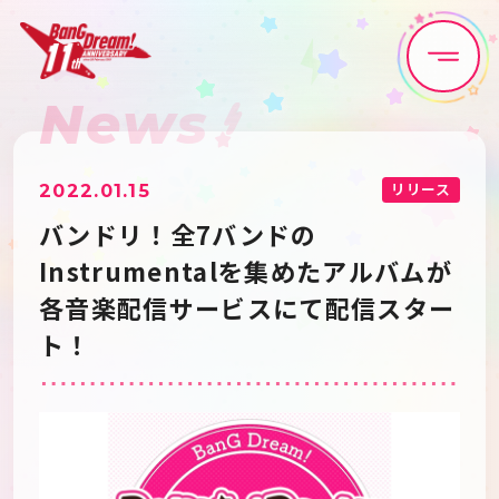
News
Home
News
Live•Event
Discography
リリース
2022.01.15
バンドリ！全7バンドの
Artist
Anime
Instrumentalを集めたアルバムが
各音楽配信サービスにて配信スター
Game
Media
ト！
Schedule
About
Goods