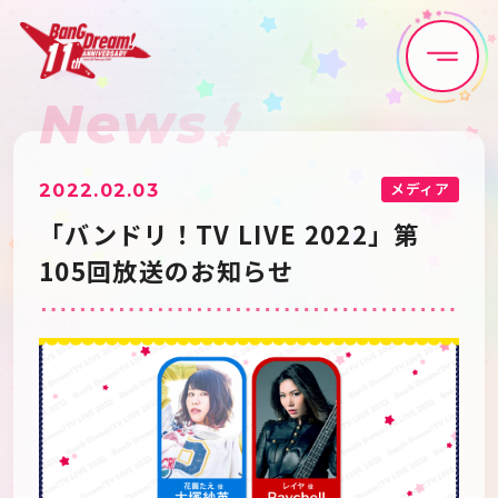
News
Home
News
Live•Event
Discography
メディア
2022.02.03
「バンドリ！TV LIVE 2022」第
Artist
Anime
105回放送のお知らせ
Game
Media
Schedule
About
Goods