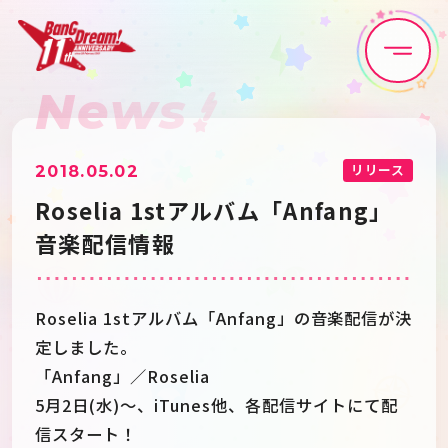
News
Home
News
Live•Event
Discography
リリース
2018.05.02
Roselia 1stアルバム「Anfang」
Artist
Anime
音楽配信情報
Game
Media
Roselia 1stアルバム「Anfang」の音楽配信が決
定しました。
Schedule
About
「Anfang」／Roselia
5月2日(水)〜、iTunes他、各配信サイトにて配
信スタート！
Goods