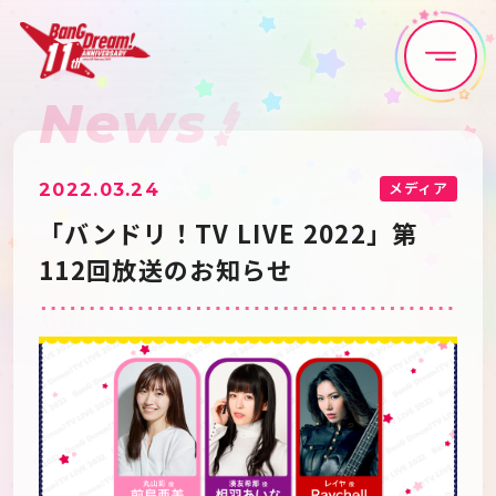
News
Home
News
Live•Event
Discography
メディア
2022.03.24
「バンドリ！TV LIVE 2022」第
Artist
Anime
112回放送のお知らせ
Game
Media
Schedule
About
Goods