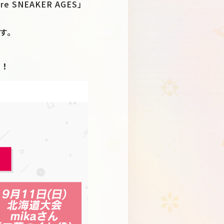
SNEAKER AGES」
Schedule
About
です。
Goods
定！
JP
EN