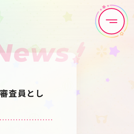
News
Home
News
Live•Event
Discography
審査員とし
Artist
Anime
Game
Media