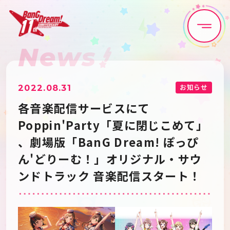
News
Home
News
Live•Event
Discography
お知らせ
2022.08.31
各音楽配信サービスにて
Artist
Anime
Poppin'Party「夏に閉じこめて」
、劇場版「BanG Dream! ぽっぴ
Game
Media
ん'どりーむ！」オリジナル・サウ
ンドトラック 音楽配信スタート！
Schedule
About
Goods