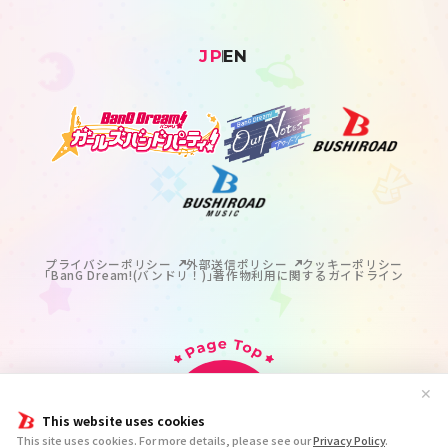
JP
EN
プライバシーポリシー
外部送信ポリシー
クッキーポリシー
｢BanG Dream!(バンドリ！)｣著作物利用に関するガイドライン
✕
This website uses cookies
掲載の記事・写真・イラスト等のすべてのコンテンツの
This site uses cookies. For more details, please see our
Privacy Policy
.
無断複写・転載を禁じます。