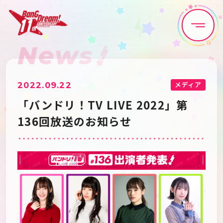
News
Home
News
Live•Event
Discography
メディア
2022.09.22
「バンドリ！TV LIVE 2022」第
Artist
Anime
136回放送のお知らせ
Game
Media
Schedule
About
Goods