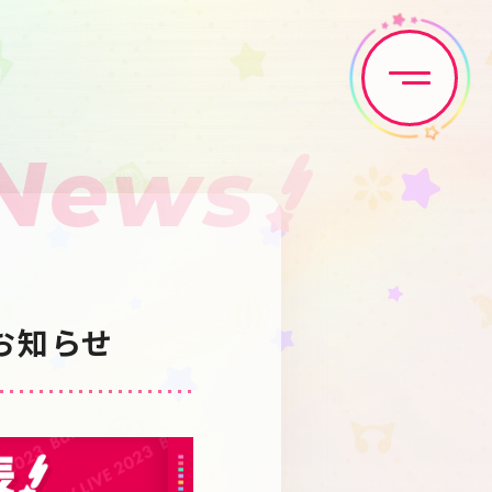
News
Home
News
Live•Event
Discography
のお知らせ
Artist
Anime
Game
Media