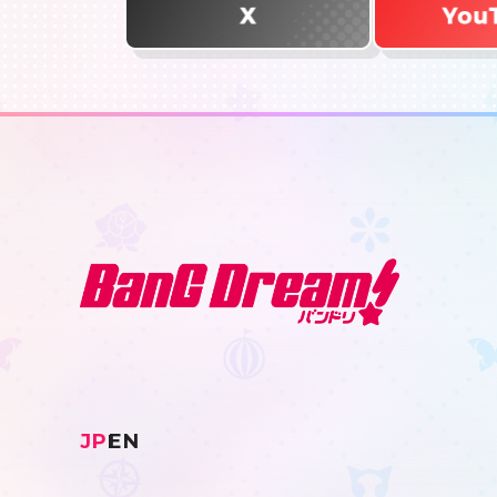
JP
EN