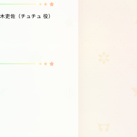
紡木吏佐（チュチュ 役）