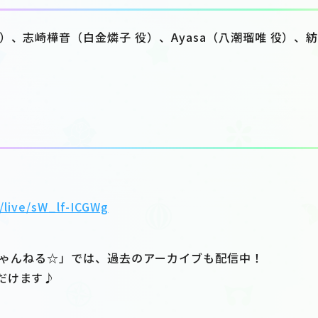
）、志崎樺音（白金燐子 役）、Ayasa（八潮瑠唯 役）、
/live/sW_lf-ICGWg
リちゃんねる☆」では、過去のアーカイブも配信中！
だけます♪