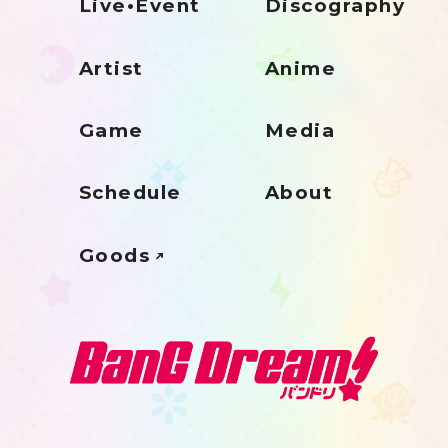
Live•Event
Discography
Artist
Anime
Game
Media
Schedule
About
Goods