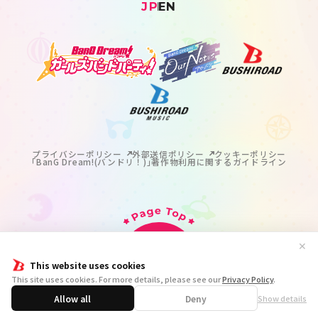
JP
EN
プライバシーポリシー
外部送信ポリシー
クッキーポリシー
｢BanG Dream!(バンドリ！)｣著作物利用に関するガイドライン
✕
This website uses cookies
掲載の記事・写真・イラスト等のすべてのコンテンツの
This site uses cookies. For more details, please see our
Privacy Policy
.
無断複写・転載を禁じます。
© BanG Dream! Project
Allow all
Deny
Show details