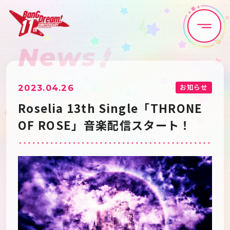
News
Home
News
Live•Event
Discography
お知らせ
2023.04.26
Roselia 13th Single「THRONE
Artist
Anime
OF ROSE」音楽配信スタート！
Game
Media
Schedule
About
Goods