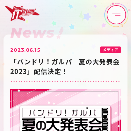
News
Home
News
Live•Event
Discography
メディア
2023.06.15
「バンドリ！ガルパ 夏の大発表会
Artist
Anime
2023」配信決定！
Game
Media
Schedule
About
Goods