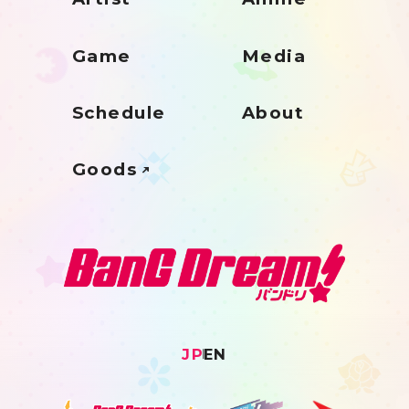
Game
Media
Schedule
About
Goods
JP
EN