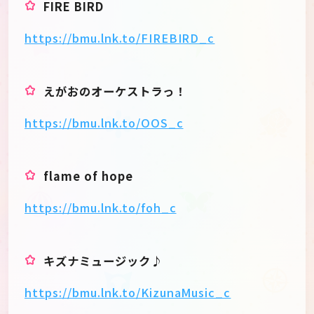
FIRE BIRD
https://bmu.lnk.to/FIREBIRD_c
えがおのオーケストラっ！
https://bmu.lnk.to/OOS_c
flame of hope
https://bmu.lnk.to/foh_c
キズナミュージック♪
https://bmu.lnk.to/KizunaMusic_c