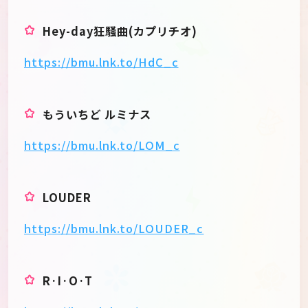
Hey-day狂騒曲(カプリチオ)
https://bmu.lnk.to/HdC_c
もういちど ルミナス
https://bmu.lnk.to/LOM_c
LOUDER
https://bmu.lnk.to/LOUDER_c
R·I·O·T