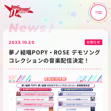
News
Home
News
Live•Event
Discography
お知らせ
2023.10.20
夢ノ結唱POPY・ROSE デモソング
Artist
Anime
コレクションの音楽配信決定！
Game
Media
Schedule
About
Goods