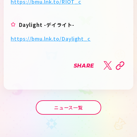
https://bmu.lnk.to/RIOT_c
Daylight -デイライト-
https://bmu.lnk.to/Daylight_c
SHARE
ニュース一覧