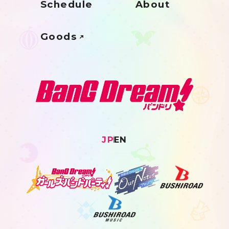
Schedule
About
Goods
JP
EN