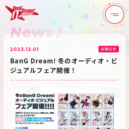
News
Home
News
Live•Event
Discography
お知らせ
2023.12.01
BanG Dream! 冬のオーディオ・ビ
Artist
Anime
ジュアルフェア開催！
Game
Media
Schedule
About
Goods