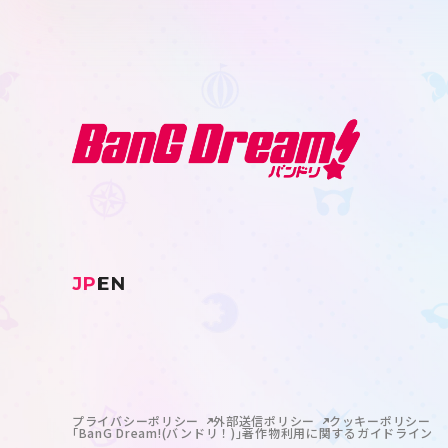
JP
EN
プライバシーポリシー
外部送信ポリシー
クッキーポリシー
｢BanG Dream!(バンドリ！)｣著作物利用に関するガイドライン