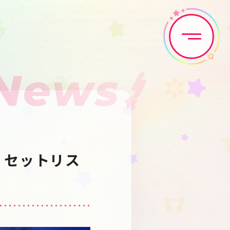
News
Home
News
Live•Event
Discography
公演 セットリス
Artist
Anime
Game
Media