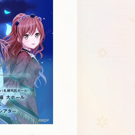
Schedule
About
Goods
JP
EN