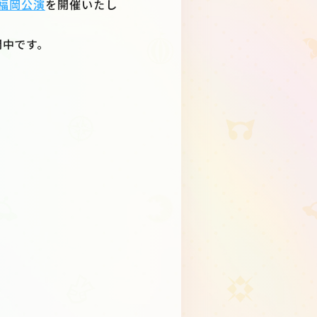
r」福岡公演
を開催いたし
開中です。